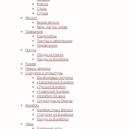
Кресла
Столы
Стулья
Металл
Белый металл
Медь, латунь, олово
Освещение
Канделябры
Люстры и светильники
Подсвечники
Посуда
Посуда из стекла
Посуда из фарфора
Разное
Рамы и зеркала
Статуэтки и скульптуры
Фарфоровые статуэтки
• Европейский фарфор
• Русский фарфор
• Советский фарфор
• Фарфор XIX века
Скульптуры из бронзы
Фарфор
Фарфор стран Востока
Статуэтки из фарфора
Посуда из фарфора
Часы
Каминные часы