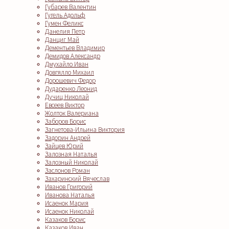
Губарев Валентин
Гугель Адольф
Гумен Феликс
Данелия Петр
Данциг Май
Дементьев Владимир
Демидов Александр
Дмухайло Иван
Довгялло Михаил
Дорошевич Федор
Дударенко Леонид
Дучиц Николай
Евсеев Виктор
Жолток Валериана
Заборов Борис
Загнетова-Ильина Виктория
Задорин Андрей
Зайцев Юрий
Залозная Наталья
Залозный Николай
Заслонов Роман
Захаринский Вячеслав
Иванов Григорий
Иванова Наталья
Исаенок Мария
Исаенок Николай
Казаков Борис
Казаков Иван