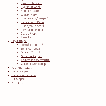
Цвирко Виталий
Цудик Николай
Чепик Михаил
Шагал Марк
Шаповалов Дмитрий
Шестопалов Иван
Шкарубо Валерий
Щемелев Леонид
Эрлер Лидия
Явич Петр
Скульптура
Воробьёв Андрей
Зеликсон Серж
Оганов Сергей
Осташов Андрей
Селиханов Константин
Соколов Александр
Картины недели
Наши услуги
Новости и выставки
О галерее
Контакты
Clos
this
modu
Заказать подборку