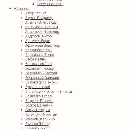
Настенные часы
Живопись
Азгур Галина
Акулов Владимир
Альтман Александр
Альхимович Гиацинт
Альхимович Казимир
Андросов Виктор
Аракчеев Борис
Афанасьев Владимир
Бархатков Антон
Бархаткова Елена
Басов Матвей
Батальонок Егор
Беланович Иосиф
Беленицкий Матвей
Бобровский Григорий
Бржозовский Генрих
Бущик Николай
Бялыницкий-Бируля Витольд
Вашкевич Руслан
Ващенко Гавриил
Волков Валентин
Вощук Никодим
Гембицкий Ибрагим
Гомонов Владимир
Гомонов Леонид
Громыко Виктор