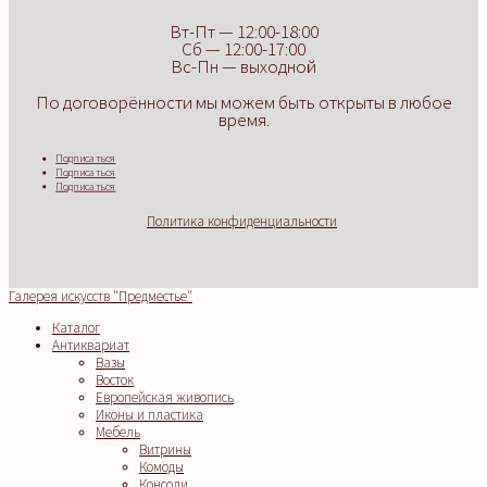
Вт-Пт — 12:00-18:00
Сб — 12:00-17:00
Вс-Пн — выходной
По договорённости мы можем быть открыты в любое
время.
Подписаться
Подписаться
Подписаться
Политика конфиденциальности
Галерея искусств "Предместье"
Каталог
Антиквариат
Вазы
Восток
Европейская живопись
Иконы и пластика
Мебель
Витрины
Комоды
Консоли