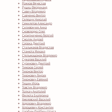
Рожков Вячеслав
Рушиц Фердинанд
Савич Владимир
Савченко Виктор
Селещук Николай
Семилетов Александр
Силивончик Анна
Сковородко Олег
Скрипниченко Георгий
Смоляк Андрей
Сорока Дмитрий
Стальмахов Владислав
Станюта Михаил
Стельмашонок Владимир
Сумарев Василий
Суринович Дмитрий
Тимохов Сергей
Тихонов Виктор
Тихонович Генрих
Тихонович Евгений
Тишин Игорь
Товстик Владимир
Толкач Анатолий
Филюта Екатерина
Хмелевский Василий
Ходорович Владимир
Хорошевич Константин
Царфин Файбиш-Шрага