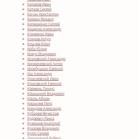
Карасев Иван
Катков Сергей
Качан Константин
Кикоин Михаил
Кирющенко Сергей
Кищенко Александр
Клименко Иван
Клинов Артур
Клычев Иззат
Коба Юлия
Кожух Владимир
Козловский Александр
Корженевский Антон
Коробушкин Евгений
Кох Александр
Красневский Иван
Красовский Евгений
Кремень Пинхус
Крихацкий Владимир
Кроль Абрам
Крохалев Петр
Ксендзов Александр
Кубарев Вячеслав
Кудревич Раиса
Кузнецов Анатолий
Кухарев Владимир
Кухто Сергей
Ландарский Роберт