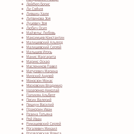
Лейфер Борис
Ли София
Лившиц Хаим
Литвинова Зоя
Луцевич Зоя
Любич Осип
Майзельс Любовь
Максимцев Константин
Малишевский Альгерд
Малишевский Сергей
Малышев Игорь
Манис Маргарита
Марикс Оскар
Маслеников Павел
Матусевич Марина
Мирский Андрей
Моносзон Монас
Московских Владимир
Назаренко Николай
Папикян Альберт
Песин Валерий
Пешкун Василий
Пракорин Иван
Разина Татьяна
Рей Иван
Римашевский Сергей
Рогалевич Михаил
Родзяловская Ядвига