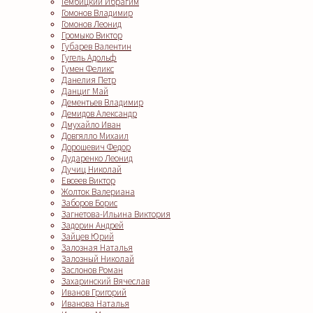
Гембицкий Ибрагим
Гомонов Владимир
Гомонов Леонид
Громыко Виктор
Губарев Валентин
Гугель Адольф
Гумен Феликс
Данелия Петр
Данциг Май
Дементьев Владимир
Демидов Александр
Дмухайло Иван
Довгялло Михаил
Дорошевич Федор
Дударенко Леонид
Дучиц Николай
Евсеев Виктор
Жолток Валериана
Заборов Борис
Загнетова-Ильина Виктория
Задорин Андрей
Зайцев Юрий
Залозная Наталья
Залозный Николай
Заслонов Роман
Захаринский Вячеслав
Иванов Григорий
Иванова Наталья