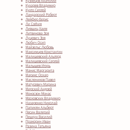
Кузнецов Анатолий
Кухарев Владимир
Кухто Сергей
Ландарский Роберт
Лейфер Борис
Ли София
Лившиц Хаим
Литвинова Зоя
Луцевич Зоя
Любич Осип
Майзельс Любовь
Максимцев Константин
Малишевский Альгерд
Малишевский Сергей
Малышев Игорь
Манис Маргарита
Марикс Оскар
Маслеников Павел
Матусевич Марина
Мирский Андрей
Моносзон Монас
Московских Владимир
Назаренко Николай
Папикян Альберт
Песин Валерий
Пешкун Василий
Пракорин Иван
Разина Татьяна