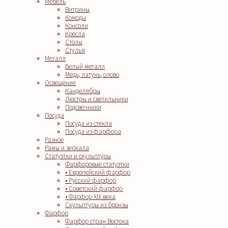
Мебель
Витрины
Комоды
Консоли
Кресла
Столы
Стулья
Металл
Белый металл
Медь, латунь, олово
Освещение
Канделябры
Люстры и светильники
Подсвечники
Посуда
Посуда из стекла
Посуда из фарфора
Разное
Рамы и зеркала
Статуэтки и скульптуры
Фарфоровые статуэтки
• Европейский фарфор
• Русский фарфор
• Советский фарфор
• Фарфор XIX века
Скульптуры из бронзы
Фарфор
Фарфор стран Востока