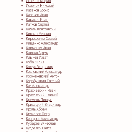
Исаенок Мария
Исаенок Николай
Казаков Борис
Казаков Иван
Карасев Иван
Катков Сергей
Качан Константин
Кикоин Михаил
Кирющенко Сергей
Кищенко Александр
Клименко Иван
Клинов Артур
Клычев Иззат
Коба Юлия
Кожух Владимир
Козловский Александр
Корженевский Антон
Коробушкин Евгений
Кох Александр
Красневский Иван
Красовский Евгений
Кремень Пинхус
Крихацкий Владимир
Кроль Абрам
Крохалев Петр
Ксендзов Александр
Кубарев Вячеслав
Кудревич Раиса