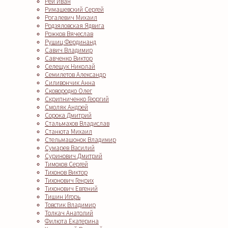
Рей Иван
Римашевский Сергей
Рогалевич Михаил
Родзяловская Ядвига
Рожков Вячеслав
Рушиц Фердинанд
Савич Владимир
Савченко Виктор
Селещук Николай
Семилетов Александр
Силивончик Анна
Сковородко Олег
Скрипниченко Георгий
Смоляк Андрей
Сорока Дмитрий
Стальмахов Владислав
Станюта Михаил
Стельмашонок Владимир
Сумарев Василий
Суринович Дмитрий
Тимохов Сергей
Тихонов Виктор
Тихонович Генрих
Тихонович Евгений
Тишин Игорь
Товстик Владимир
Толкач Анатолий
Филюта Екатерина