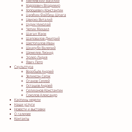
Хмелевский Василий
Ходорович Владимир
Хорошевич Константин
Царфин Файбиш-Шрага
Цвирко Виталий
Цудик Николай
Чепик Михаил
Шагал Марк
Шаповалов Дмитрий
Шестопалов Иван
Шкарубо Валерий
Щемелев Леонид
Эрлер Лидия
Явич Петр
Скульптура
Воробьёв Андрей
Зеликсон Серж
Оганов Сергей
Осташов Андрей
Селиханов Константин
Соколов Александр
Картины недели
Наши услуги
Новости и выставки
О галерее
Контакты
Clos