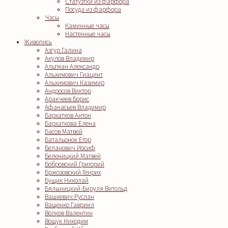
Статуэтки из фарфора
Посуда из фарфора
Часы
Каминные часы
Настенные часы
Живопись
Азгур Галина
Акулов Владимир
Альтман Александр
Альхимович Гиацинт
Альхимович Казимир
Андросов Виктор
Аракчеев Борис
Афанасьев Владимир
Бархатков Антон
Бархаткова Елена
Басов Матвей
Батальонок Егор
Беланович Иосиф
Беленицкий Матвей
Бобровский Григорий
Бржозовский Генрих
Бущик Николай
Бялыницкий-Бируля Витольд
Вашкевич Руслан
Ващенко Гавриил
Волков Валентин
Вощук Никодим