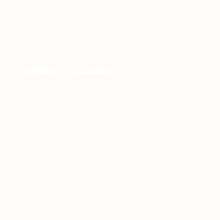
Встреча Руфь и Вооза