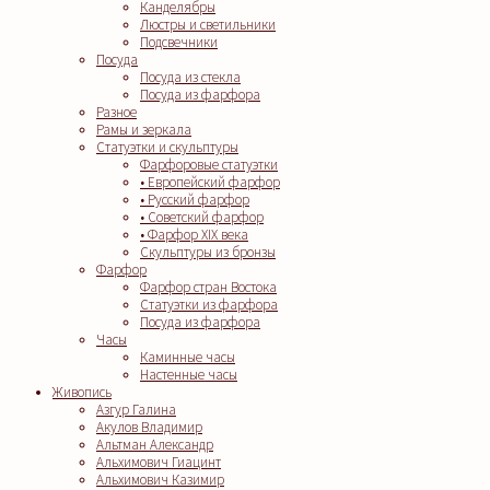
Канделябры
Люстры и светильники
Подсвечники
Посуда
Посуда из стекла
Посуда из фарфора
Разное
Рамы и зеркала
Статуэтки и скульптуры
Фарфоровые статуэтки
• Европейский фарфор
• Русский фарфор
• Советский фарфор
• Фарфор XIX века
Скульптуры из бронзы
Фарфор
Фарфор стран Востока
Статуэтки из фарфора
Посуда из фарфора
Часы
Каминные часы
Настенные часы
Живопись
Азгур Галина
Акулов Владимир
Альтман Александр
Альхимович Гиацинт
Альхимович Казимир