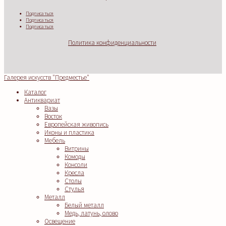
Подписаться
Подписаться
Подписаться
Политика конфиденциальности
Галерея искусств "Предместье"
Каталог
Антиквариат
Вазы
Восток
Европейская живопись
Иконы и пластика
Мебель
Витрины
Комоды
Консоли
Кресла
Столы
Стулья
Металл
Белый металл
Медь, латунь, олово
Освещение