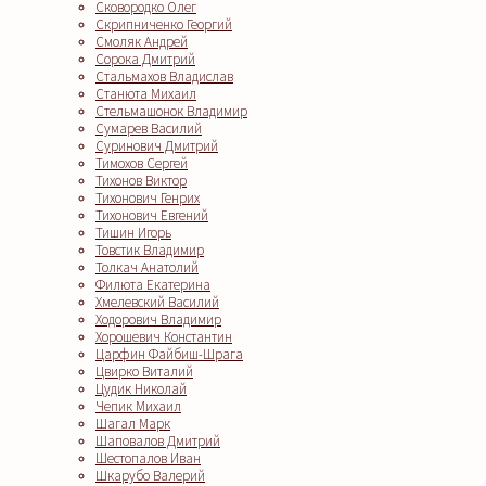
Сковородко Олег
Скрипниченко Георгий
Смоляк Андрей
Сорока Дмитрий
Стальмахов Владислав
Станюта Михаил
Стельмашонок Владимир
Сумарев Василий
Суринович Дмитрий
Тимохов Сергей
Тихонов Виктор
Тихонович Генрих
Тихонович Евгений
Тишин Игорь
Товстик Владимир
Толкач Анатолий
Филюта Екатерина
Хмелевский Василий
Ходорович Владимир
Хорошевич Константин
Царфин Файбиш-Шрага
Цвирко Виталий
Цудик Николай
Чепик Михаил
Шагал Марк
Шаповалов Дмитрий
Шестопалов Иван
Шкарубо Валерий