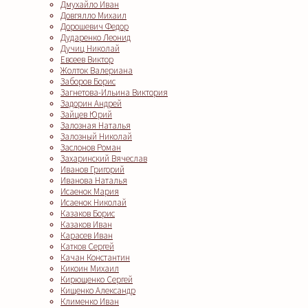
Дмухайло Иван
Довгялло Михаил
Дорошевич Федор
Дударенко Леонид
Дучиц Николай
Евсеев Виктор
Жолток Валериана
Заборов Борис
Загнетова-Ильина Виктория
Задорин Андрей
Зайцев Юрий
Залозная Наталья
Залозный Николай
Заслонов Роман
Захаринский Вячеслав
Иванов Григорий
Иванова Наталья
Исаенок Мария
Исаенок Николай
Казаков Борис
Казаков Иван
Карасев Иван
Катков Сергей
Качан Константин
Кикоин Михаил
Кирющенко Сергей
Кищенко Александр
Клименко Иван