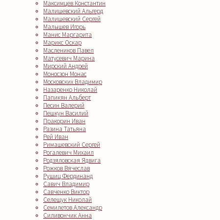
Максимцев Константин
Малишевский Альгерд
Малишевский Сергей
Малышев Игорь
Манис Маргарита
Марикс Оскар
Маслеников Павел
Матусевич Марина
Мирский Андрей
Моносзон Монас
Московских Владимир
Назаренко Николай
Папикян Альберт
Песин Валерий
Пешкун Василий
Пракорин Иван
Разина Татьяна
Рей Иван
Римашевский Сергей
Рогалевич Михаил
Родзяловская Ядвига
Рожков Вячеслав
Рушиц Фердинанд
Савич Владимир
Савченко Виктор
Селещук Николай
Семилетов Александр
Силивончик Анна