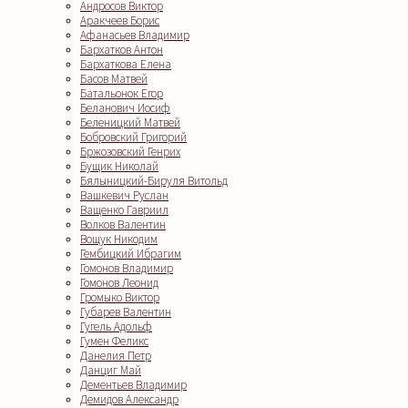
Андросов Виктор
Аракчеев Борис
Афанасьев Владимир
Бархатков Антон
Бархаткова Елена
Басов Матвей
Батальонок Егор
Беланович Иосиф
Беленицкий Матвей
Бобровский Григорий
Бржозовский Генрих
Бущик Николай
Бялыницкий-Бируля Витольд
Вашкевич Руслан
Ващенко Гавриил
Волков Валентин
Вощук Никодим
Гембицкий Ибрагим
Гомонов Владимир
Гомонов Леонид
Громыко Виктор
Губарев Валентин
Гугель Адольф
Гумен Феликс
Данелия Петр
Данциг Май
Дементьев Владимир
Демидов Александр