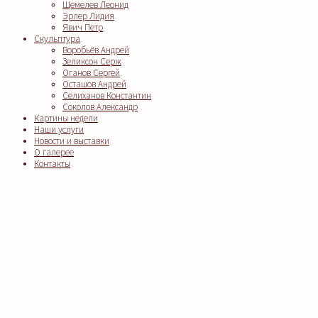
Щемелев Леонид
Эрлер Лидия
Явич Петр
Скульптура
Воробьёв Андрей
Зеликсон Серж
Оганов Сергей
Осташов Андрей
Селиханов Константин
Соколов Александр
Картины недели
Наши услуги
Новости и выставки
О галерее
Контакты
Clos
this
modu
Заказать подборку
Ваше имя
Ваш email