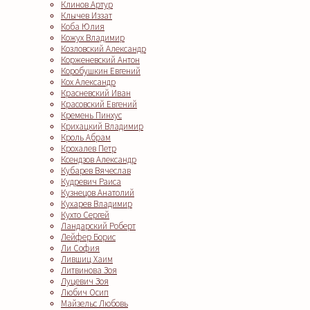
Клинов Артур
Клычев Иззат
Коба Юлия
Кожух Владимир
Козловский Александр
Корженевский Антон
Коробушкин Евгений
Кох Александр
Красневский Иван
Красовский Евгений
Кремень Пинхус
Крихацкий Владимир
Кроль Абрам
Крохалев Петр
Ксендзов Александр
Кубарев Вячеслав
Кудревич Раиса
Кузнецов Анатолий
Кухарев Владимир
Кухто Сергей
Ландарский Роберт
Лейфер Борис
Ли София
Лившиц Хаим
Литвинова Зоя
Луцевич Зоя
Любич Осип
Майзельс Любовь